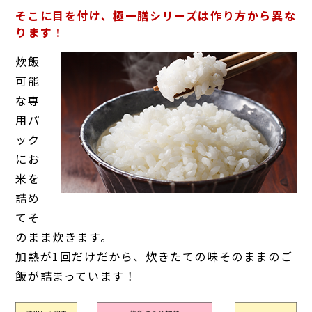
そこに目を付け、極一膳シリーズは作り方から異な
ります！
炊飯
可能
な専
用パ
ック
にお
米を
詰め
てそ
のまま炊きます。
加熱が1回だけだから、炊きたての味そのままのご
飯が詰まっています！