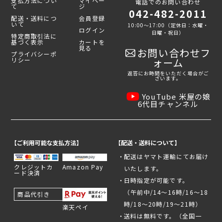
支払方法につい
マイペー
電話でのお問い合わせ
て
ジ
042-482-2011
配送・送料につ
会員登録
いて
10:00～17:00（定休日：水曜・
ログイン
日曜・祝日）
特定商取引法に
基づく表示
カートを
見る
お問い合わせフ
プライバシーポ
リシー
ォーム
返答にお時間をいただく場合がご
ざいます。
YouTube 米屋の娘
6代目チャンネル
【ご利用可能な支払方法】
【配送・送料について】
配送はヤマト運輸にてお届け
クレジットカ
Amazon Pay
いたします。
ード決済
日時指定が可能です。
（午前中/14～16時/16～18
商品代引き
時/18～20時/19～21時）
楽天ペイ
送料は無料です。（全国一