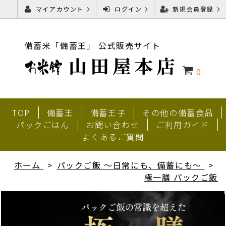
マイアカウント
ログイン
新規会員登録
備蓄米「備蓄王」 公式販売サイト
0
TOP
備蓄王
備蓄王子
その他の備蓄食品
パックごはん
お問い合わせ
ご利用ガイド
よくあるご質問
ホーム
パックご飯 ～日常にも、備蓄にも～
極一膳 パックご飯