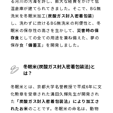
る河川の汚濁を許し、膨大な経費をかけて低
温倉庫が建てられてきました。そこで、BG無
洗米を冬眠米加工(
炭酸ガス封入密着包装
)
し、洗わずに炊けるBG無洗米の利便性と、冬
眠米の保存性の高さを生かして、
災害時の保
存食
としての全ての用途を兼ね備えた、夢の
保存食「
備蓄王
」を開発しました。
冬眠米(炭酸ガス封入密着包装法)と
は？
冬眠米とは、京都大学名誉教授で平成6年に文
化勲章を受章された溝田久輝先生が開発され
た
「炭酸ガス封入密着包装法」により加工さ
れたお米
のことです。冬眠米の命名は、動物