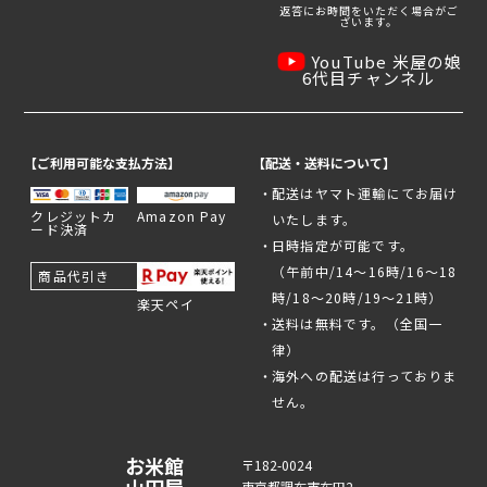
返答にお時間をいただく場合がご
ざいます。
YouTube 米屋の娘
6代目チャンネル
【ご利用可能な支払方法】
【配送・送料について】
配送はヤマト運輸にてお届け
クレジットカ
Amazon Pay
いたします。
ード決済
日時指定が可能です。
（午前中/14～16時/16～18
商品代引き
時/18～20時/19～21時）
楽天ペイ
送料は無料です。（全国一
律）
海外への配送は行っておりま
せん。
お米館
〒182-0024
東京都調布市布田2-