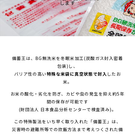
備蓄王は、BG無洗米を冬眠米加工
(炭酸ガス封入密着
包装)し、
バリア性の高い
特殊な米袋に真空状態で封入
したお
米。
お米の酸化・劣化を防ぎ、
カビや虫の発生を抑え
約5年
間の保存が可能です
(財団法人 日本食品分析センターで検査済み)。
この特殊製法を
いち早く取り入れた「備蓄王」は、
災害時の避難所等での炊飯方法まで
考えつくされた備