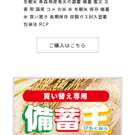
冬眠米 青森県産青天の霹靂 備蓄 震災 災
害 用 国産 コメ お米 米 冬眠米 保存 備蓄
米 買い置き 長期保存 炭酸ガス封入密着
包装法 RCP
ご購入はこちら