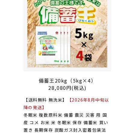
備蓄王20kg（5kg×4）
28,080円(税込)
【送料無料 無洗米】
【2026年8月中旬以
降の発送】
冬眠米 複数原料米 備蓄 震災 災害 用 国
産 コメ お米 米 冬眠米 保存 備蓄米 買い
置き 長期保存 炭酸ガス封入密着包装法