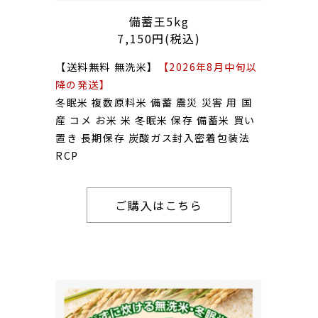
備蓄王5kg
7,150円(税込)
【送料無料 無洗米】
【2026年8月中旬以
降の発送】
冬眠米 複数原料米 備蓄 震災 災害 用 国
産 コメ お米 米 冬眠米 保存 備蓄米 買い
置き 長期保存 炭酸ガス封入密着包装法
RCP
ご購入はこちら