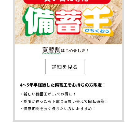
買替割りはじめま
詳細を見る
した
4～5年半経過した備蓄王をお持ちの方限定！
新しい備蓄王が12%お得に！
期限が迫ったら下取り＆買い替えで回転備蓄！
保存期間を長く保ちたい方におすすめ！