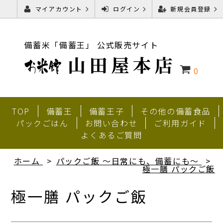
マイアカウント
ログイン
新規会員登録
備蓄米「備蓄王」 公式販売サイト
0
TOP
備蓄王
備蓄王子
その他の備蓄食品
パックごはん
お問い合わせ
ご利用ガイド
よくあるご質問
ホーム
パックご飯 ～日常にも、備蓄にも～
極一膳 パックご飯
極一膳 パックご飯